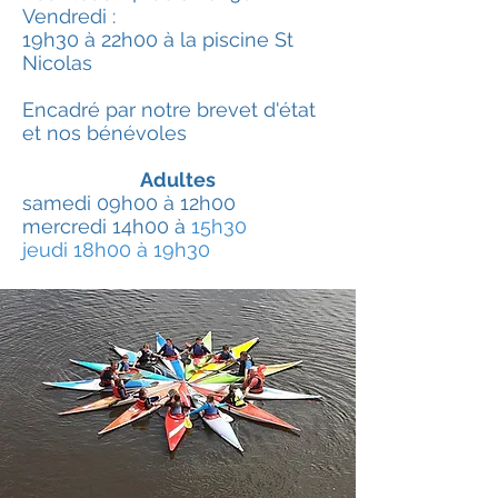
Vendredi :
19h30 à 22h00 à la piscine St
Nicolas
Encadré par notre brevet d'état
et nos bénévoles
Adultes
samedi 09h00 à 12h00
mercredi 14h
00 à
15h30
jeudi 18h00 à 19h30