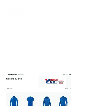
Ligne de vêtements
club
Partenariat avec Intersport. Cliquer sur
l'image pour accéder à la boutique en
ligne